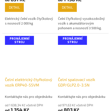
DETAIL
DETAIL
Elektrický čelní vozík čtyčkolový
Čelní čtyřkolový vysokozdvižný
s nosností 2 000 kg
vozík s akumulátorovým
pohonem a nosností 3 500 kg.
PRONÁJEMNÍ
PRONÁJEMNÍ
STROJ
STROJ
Čelní elektrický čtyřkolový
Čelní spalovací vozík
vozík ERP40-55VM
GDP/GLP2.0-3.5N
Kontaktujte nás pro objednávku
Kontaktujte nás pro objednávku
od 1 638,34 Kč včetně DPH
od 971,63 Kč včetně DPH
1 354 Kč
803 Kč
od
od