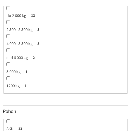
do 2 000 kg
13
2 500 - 3 500 kg
5
4 000 - 5 500 kg
3
nad 6 000 kg
2
5 000 kg
1
1200 kg
1
Pohon
AKU
13