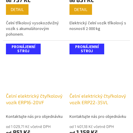
od
od
DETAIL
DETAIL
Čelní tříkolový vysokozdvižný
Elektrický čelní vozík tříkolový s
vozík s akumulátorovým
nosností 2 000 kg
pohonem.
PRONÁJEMNÍ
PRONÁJEMNÍ
STROJ
STROJ
Čelní elektrický čtyřkolový
Čelní elektrický čtyřkolový
vozík ERP16-20VF
vozík ERP22-35VL
Kontaktujte nás pro objednávku
Kontaktujte nás pro objednávku
od 1 029,71 Kč včetně DPH
od 1 401,18 Kč včetně DPH
851 Kč
1 158 Kč
od
od