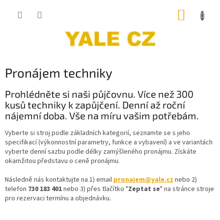
Přejít
NÁKUP
na
obsah
KOŠÍK
Pronájem techniky
Prohlédněte si naši půjčovnu. Více než 300
kusů techniky k zapůjčení. Denní až roční
nájemní doba. Vše na míru vašim potřebám.
Vyberte si stroj podle základních kategorií, seznamte se s jeho
specifikací (výkonnostní parametry, funkce a vybavení) a ve variantách
vyberte denní sazbu podle délky zamýšleného pronájmu. Získáte
okamžitou představu o ceně pronájmu.
Následně nás kontaktujte na 1) email
pronajem@yale.cz
nebo 2)
telefon
730 183 401
nebo 3) přes tlačítko "
Zeptat se
" na stránce stroje
pro rezervaci termínu a objednávku.