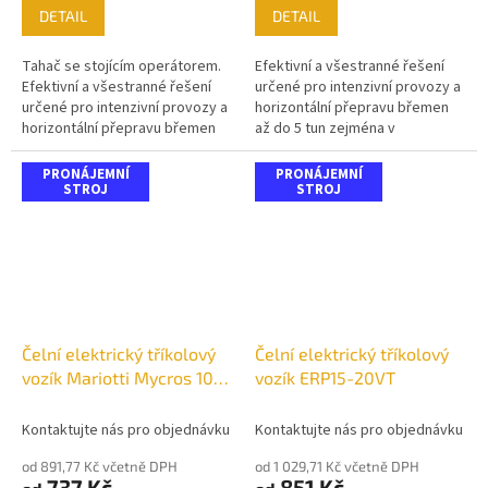
DETAIL
DETAIL
Tahač se stojícím operátorem.
Efektivní a všestranné řešení
Efektivní a všestranné řešení
určené pro intenzivní provozy a
určené pro intenzivní provozy a
horizontální přepravu břemen
horizontální přepravu břemen
až do 5 tun zejména v
až do 3 tun .
průmyslových provozech,
skladech a logistických
PRONÁJEMNÍ
PRONÁJEMNÍ
STROJ
centrech.
STROJ
Čelní elektrický tříkolový
Čelní elektrický tříkolový
vozík Mariotti Mycros 10-
vozík ERP15-20VT
13
Kontaktujte nás pro objednávku
Kontaktujte nás pro objednávku
od 891,77 Kč včetně DPH
od 1 029,71 Kč včetně DPH
737 Kč
851 Kč