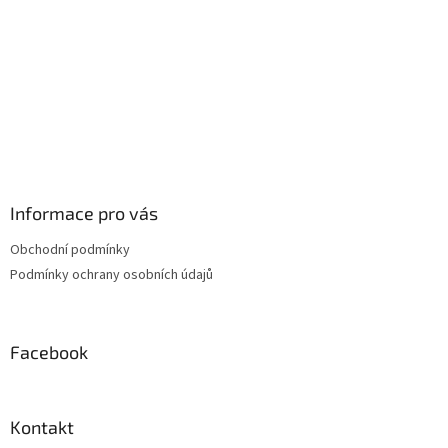
v
ý
p
i
s
u
Informace pro vás
Obchodní podmínky
Podmínky ochrany osobních údajů
Facebook
Kontakt