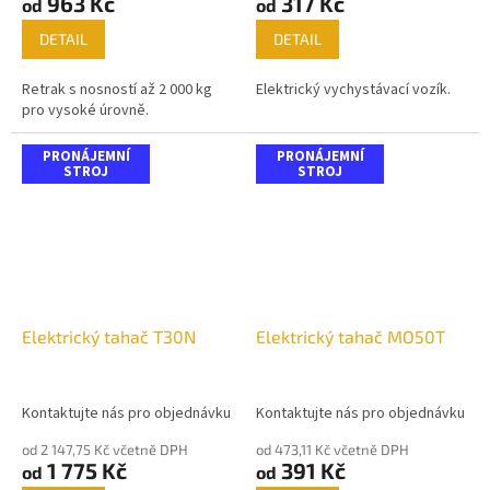
963 Kč
317 Kč
od
od
DETAIL
DETAIL
Retrak s nosností až 2 000 kg
Elektrický vychystávací vozík.
pro vysoké úrovně.
PRONÁJEMNÍ
PRONÁJEMNÍ
STROJ
STROJ
Elektrický tahač T30N
Elektrický tahač MO50T
Kontaktujte nás pro objednávku
Kontaktujte nás pro objednávku
od 2 147,75 Kč včetně DPH
od 473,11 Kč včetně DPH
1 775 Kč
391 Kč
od
od