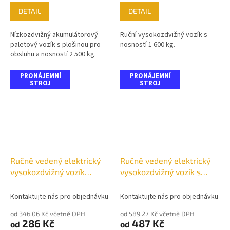
DETAIL
DETAIL
Nízkozdvižný akumulátorový
Ruční vysokozdvižný vozík s
paletový vozík s plošinou pro
nosností 1 600 kg.
obsluhu a nosností 2 500 kg.
PRONÁJEMNÍ
PRONÁJEMNÍ
STROJ
STROJ
Ručně vedený elektrický
Ručně vedený elektrický
vysokozdvižný vozík
vysokozdvižný vozík s
MSC12
plošinou MS12-20X
Kontaktujte nás pro objednávku
Kontaktujte nás pro objednávku
od 346,06 Kč včetně DPH
od 589,27 Kč včetně DPH
286 Kč
487 Kč
od
od