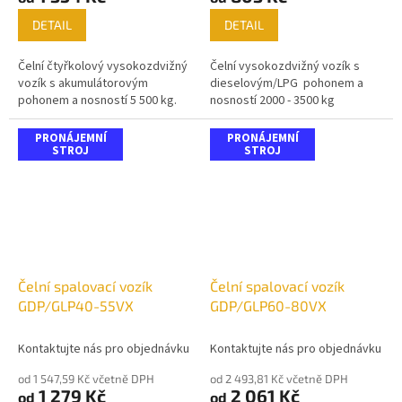
DETAIL
DETAIL
Čelní čtyřkolový vysokozdvižný
Čelní vysokozdvižný vozík s
vozík s akumulátorovým
dieselovým/LPG pohonem a
pohonem a nosností 5 500 kg.
nosností 2000 - 3500 kg
PRONÁJEMNÍ
PRONÁJEMNÍ
STROJ
STROJ
Čelní spalovací vozík
Čelní spalovací vozík
GDP/GLP40-55VX
GDP/GLP60-80VX
Kontaktujte nás pro objednávku
Kontaktujte nás pro objednávku
od 1 547,59 Kč včetně DPH
od 2 493,81 Kč včetně DPH
1 279 Kč
2 061 Kč
od
od