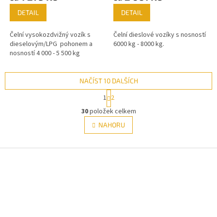
DETAIL
DETAIL
Čelní vysokozdvižný vozík s
Čelní dieslové vozíky s nosností
dieselovým/LPG pohonem a
6000 kg - 8000 kg.
nosností 4 000 - 5 500 kg
NAČÍST 10 DALŠÍCH
S
1
2
t
O
r
30
položek celkem
v
á
l
NAHORU
n
á
k
d
o
v
Z
a
á
c
á
n
í
p
í
p
a
r
t
v
í
k
y