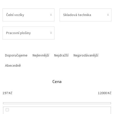
Čelní vozíky
Skladová technika
Pracovní plošiny
Ř
a
Doporučujeme
Nejlevnější
Nejdražší
Nejprodávanější
z
e
Abecedně
n
í
Cena
p
r
197
Kč
12000
Kč
o
d
u
k