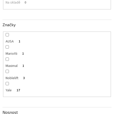
t
Na skladě
0
ů
Značky
AUSA
1
Mariotti
1
Maximal
1
Noblelift
3
Yale
17
Nosnost