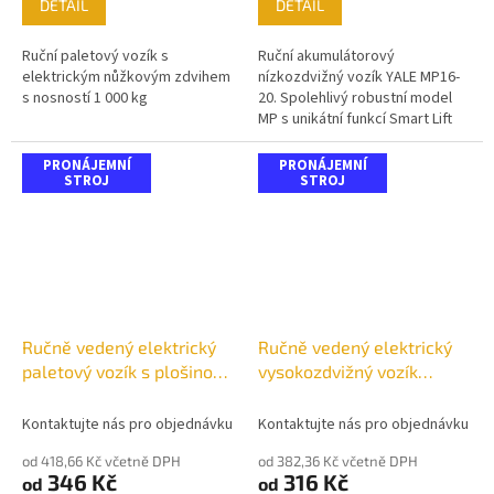
DETAIL
DETAIL
Ruční paletový vozík s
Ruční akumulátorový
elektrickým nůžkovým zdvihem
nízkozdvižný vozík YALE MP16-
s nosností 1 000 kg
20. Spolehlivý robustní model
MP s unikátní funkcí Smart Lift
TM zajišťuje bezkonkurenční
produktivitu.
PRONÁJEMNÍ
PRONÁJEMNÍ
STROJ
STROJ
Ručně vedený elektrický
Ručně vedený elektrický
paletový vozík s plošinou
vysokozdvižný vozík
MP20-25X
MS10-16
Kontaktujte nás pro objednávku
Kontaktujte nás pro objednávku
od 418,66 Kč včetně DPH
od 382,36 Kč včetně DPH
346 Kč
316 Kč
od
od