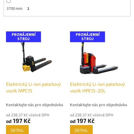
3700 mm
1
V
PRONÁJEMNÍ
PRONÁJEMNÍ
ý
STROJ
STROJ
p
i
s
p
r
o
d
Elektrický Li-ion paletový
Elektrický Li-ion paletový
u
vozík MPC15
vozík HPE15-20L
k
t
Kontaktujte nás pro objednávku
Kontaktujte nás pro objednávku
ů
od 238,37 Kč včetně DPH
od 238,37 Kč včetně DPH
197 Kč
197 Kč
od
od
DETAIL
DETAIL