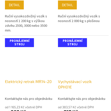
DETAIL
DETAIL
Ruční vysokozdvižný vozík s
Ruční vysokozdvižný vozík s
nosností 1 200 kg s výškou
nosností 2 000 kg s plošinou
zdvihu 2500, 3000 nebo 3500
mm.
PRONÁJEMNÍ
PRONÁJEMNÍ
STROJ
STROJ
Elektrický retrak MR14-20
Vychystávací vozík
OPH01E
Kontaktujte nás pro objednávku
Kontaktujte nás pro objednávku
od 1 165,23 Kč včetně DPH
od 383,57 Kč včetně DPH