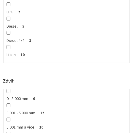
LPG
2
Diesel
5
Diesel 4x4
1
Li-ion
10
Zdvih
0 - 3 000 mm
6
3 001 - 5 000 mm
12
5 001 mm a více
10