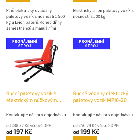
Plně elektricky ovládáný
Elektrický Li-ion paletový vozík s
paletový vozík s nosností 1 500
nosností 2 500 kg
kg a Li-ion baterií. Konec dřiny
zaměstnanců s manuálními
paleťáky!
PRONÁJEMNÍ
PRONÁJEMNÍ
STROJ
STROJ
Ruční paletový vozík s
Ručně vedený elektrický
elektrickým nůžkovým
paletový vozík MP16-20
zdvihem HPN10E
Kontaktujte nás pro objednávku
Kontaktujte nás pro objednávku
od 238,37 Kč včetně DPH
od 240,79 Kč včetně DPH
197 Kč
199 Kč
od
od