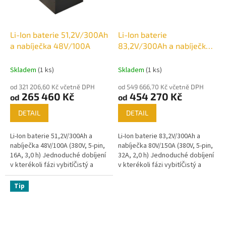
Li-Ion baterie 51,2V/300Ah
Li-Ion baterie
a nabíječka 48V/100A
83,2V/300Ah a nabíječka
80V/150A
Skladem
(1 ks)
Skladem
(1 ks)
od 321 206,60 Kč včetně DPH
od 549 666,70 Kč včetně DPH
265 460 Kč
454 270 Kč
od
od
DETAIL
DETAIL
Li-Ion baterie 51,2V/300Ah a
Li-Ion baterie 83,2V/300Ah a
nabíječka 48V/100A (380V, 5-pin,
nabíječka 80V/150A (380V, 5-pin,
16A, 3,0 h) Jednoduché dobíjení
32A, 2,0 h) Jednoduché dobíjení
v kterékoli fázi vybitíČistý a
v kterékoli fázi vybitíČistý a
bezúdržbový provozVeškeré
bezúdržbový provozVeškeré
údaje on-line
údaje on-line
Tip