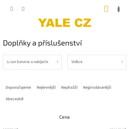
Přejít
NÁKUP
na
obsah
KOŠÍK
Doplňky a příslušenství
Li-ion baterie a nabíječe
Vidlice
Ř
a
Doporučujeme
Nejlevnější
Nejdražší
Nejprodávanější
z
e
Abecedně
n
í
Cena
p
r