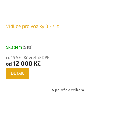
Vidlice pro vozíky 3 - 4 t
Skladem
(5 ks)
od 14 520 Kč včetně DPH
12 000 Kč
od
DETAIL
5
položek celkem
O
v
l
Z
á
á
d
p
a
a
c
t
í