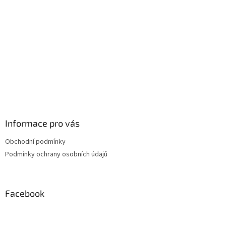
í
p
r
v
k
y
v
ý
p
i
s
u
Informace pro vás
Obchodní podmínky
Podmínky ochrany osobních údajů
Facebook