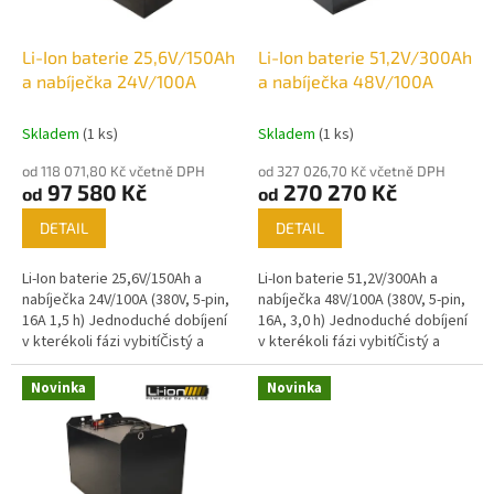
r
o
d
Li-Ion baterie 25,6V/150Ah
Li-Ion baterie 51,2V/300Ah
u
a nabíječka 24V/100A
a nabíječka 48V/100A
k
t
Skladem
(1 ks)
Skladem
(1 ks)
ů
od 118 071,80 Kč včetně DPH
od 327 026,70 Kč včetně DPH
97 580 Kč
270 270 Kč
od
od
DETAIL
DETAIL
Li-Ion baterie 25,6V/150Ah a
Li-Ion baterie 51,2V/300Ah a
nabíječka 24V/100A (380V, 5-pin,
nabíječka 48V/100A (380V, 5-pin,
16A 1,5 h) Jednoduché dobíjení
16A, 3,0 h) Jednoduché dobíjení
v kterékoli fázi vybitíČistý a
v kterékoli fázi vybitíČistý a
bezúdržbový provozVeškeré
bezúdržbový provozVeškeré
údaje on-line
údaje on-line
Novinka
Novinka