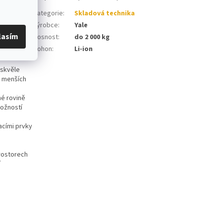
Kategorie
:
Skladová technika
Výrobce
:
Yale
lasím
Nosnost
:
do 2 000 kg
ihu
Pohon
:
Li-ion
u a
 skvěle
a menších
né rovině
možností
acími prvky
rostorech
í