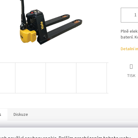
Plně elek
baterií. 
Detailní 
TISK
s
Diskuze
ailní popis produktu