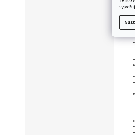
Tento 
vyjadřu
Nast