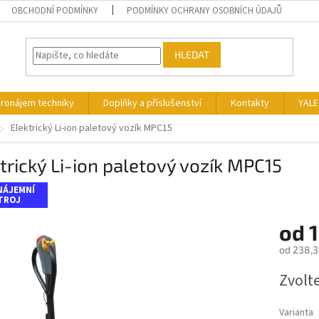
OBCHODNÍ PODMÍNKY
PODMÍNKY OCHRANY OSOBNÍCH ÚDAJŮ
HLEDAT
ronájem techniky
Doplňky a příslušenství
Kontakty
YALE
Elektrický Li-ion paletový vozík MPC15
trický Li-ion paletový vozík MPC15
NÁJEMNÍ
TROJ
od
1
od
238,3
Měrná
Zvolt
cena:
Varianta