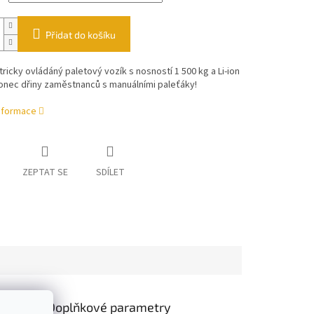
Přidat do košíku
tricky ovládáný paletový vozík s nosností 1 500 kg a Li-ion
Konec dřiny zaměstnanců s manuálními paleťáky!
informace
ZEPTAT SE
SDÍLET
Doplňkové parametry