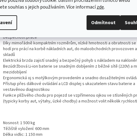
web používá soubory cookie. Dalším procházením tohoto webu
jete souhlas s jejich používáním. Více informací
zde
.
Ergonomická oj s motýlkovým provedením a plynovou vzpěrou
Dálkové ovládání a LCD displej s ukazatelem stavu baterie
Plíživý chod a možnost volit několik rychlostí
avení
Odmítnout
Souh
Moderní ergonomické provedení a plně elektrické ovládání pojezdu i zdv
výrazně sníží fyzickou námahu obsluhy, zrychlí její práci, zvýší produktivit
bezpečnost práce
Díky mimořádně kompaktním rozměrům, nízké hmotnosti a obratnosti se
hodí pro prácí na korbě nákladních aut, do maloobchodních provozoven 
skladů
Elektrická brzda zajistí snadný a bezpečný pohyb s nákladem na nakloně
Bezúdržbová Li-ion baterie se snadným dobíjením z běžné sítě (220V) a 
mezidobíjení
Ergonomická oj s motýlkovým provedením a snadno dosažitelnými ovlád
Přístup přes dálkové ovládání a LCD displej s ukazatelem stavu baterie a
vestavěnou diagnostikou
Funkce plíživého chodu pro pojezd se vzpřímenou ojkou ve stísněných p
(typicky korby aut, výtahy, úzké chodby) a možnost volit několik rychlost
Nosnost: 1 500 kg
Těžiště vyložení: 600 mm
Délka vidlic: 1 150 mm