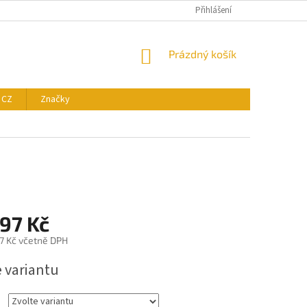
Přihlášení
NÁKUPNÍ
Prázdný košík
KOŠÍK
 CZ
Značky
97 Kč
7 Kč
včetně DPH
e variantu