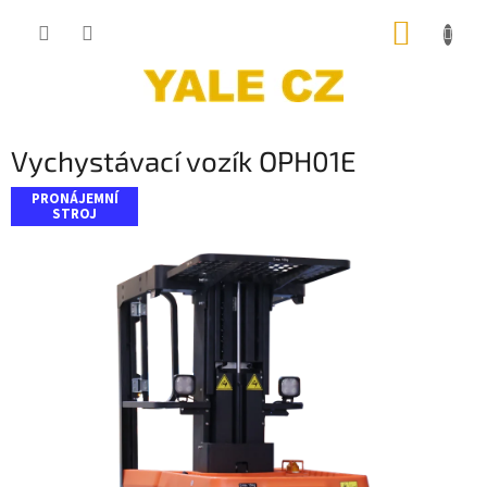
Přejít
NÁKUP
na
obsah
KOŠÍK
Vychystávací vozík OPH01E
PRONÁJEMNÍ
STROJ