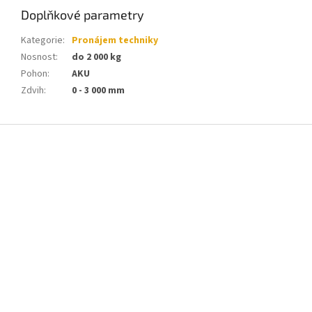
Doplňkové parametry
Kategorie
:
Pronájem techniky
Nosnost
:
do 2 000 kg
Pohon
:
AKU
Zdvih
:
0 - 3 000 mm
Z
á
p
a
t
í