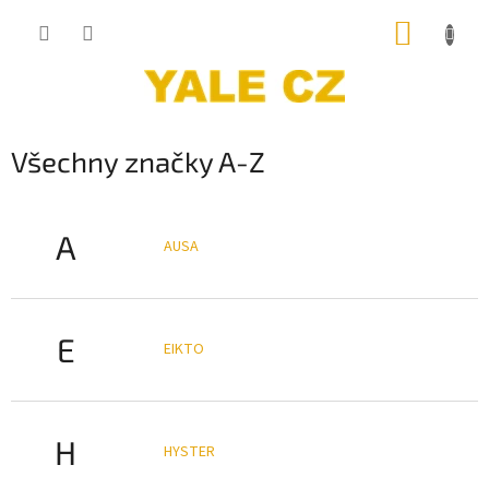
Přejít
NÁKUP
na
obsah
KOŠÍK
Všechny značky A-Z
A
AUSA
E
EIKTO
H
HYSTER