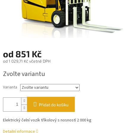
od
851 Kč
od
1 029,71 Kč
včetně DPH
Měrná
Zvolte variantu
cena:
Varianta
Přidat do košíku
Elektrický čelní vozík tříkolový s nosností 2 000 kg
Detailní informace