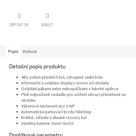
ZEPTAT SE
SDÍLET
Popis
Diskuze
Detailní popis produktu
48V, pohon předních kol, zdvojené zadní kolo
Informační a ovládací displej v úrovni očí obsluhy
Ovládání pákami nebo mikropáčkami v loketní opěrce
Plně odpružené sedadlo pro snížení vibrací přenášené na
obsluhu
Výkonová nastavení eLo a HiP
Automatická parkovací brzda YaleStop
Krátké, střední a dlouhé rozvory kol
Výměna baterie: horní i boční
Doplňkové parametry