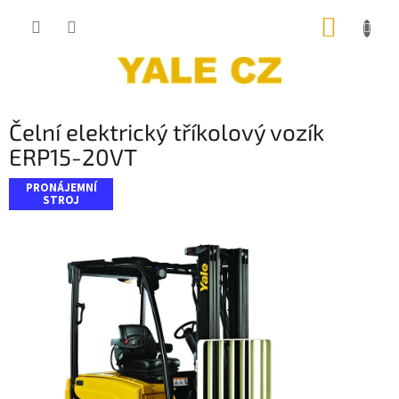
Přejít
NÁKUP
na
obsah
KOŠÍK
Čelní elektrický tříkolový vozík
ERP15-20VT
PRONÁJEMNÍ
STROJ