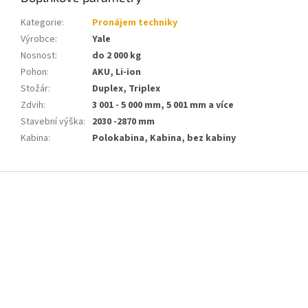
Kategorie
:
Pronájem techniky
Výrobce
:
Yale
Nosnost
:
do 2 000 kg
Pohon
:
AKU, Li-ion
Stožár
:
Duplex, Triplex
Zdvih
:
3 001 - 5 000 mm, 5 001 mm a více
Stavební výška
:
2030 -2870 mm
Kabina
:
Polokabina, Kabina, bez kabiny
Z
á
p
a
t
í