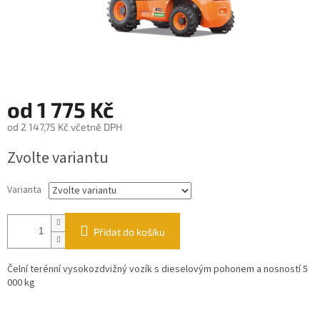
od
1 775 Kč
od
2 147,75 Kč
včetně DPH
Měrná
Zvolte variantu
cena:
Varianta
Přidat do košíku
Čelní terénní vysokozdvižný vozík s dieselovým pohonem a nosností 5
000 kg