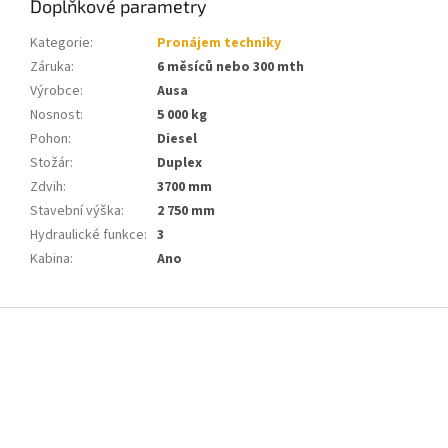
Doplňkové parametry
Kategorie
:
Pronájem techniky
Záruka
:
6 měsíců nebo 300 mth
Výrobce
:
Ausa
Nosnost
:
5 000 kg
Pohon
:
Diesel
Stožár
:
Duplex
Zdvih
:
3700 mm
Stavební výška
:
2 750 mm
Hydraulické funkce
:
3
Kabina
:
Ano
Z
á
p
a
t
í