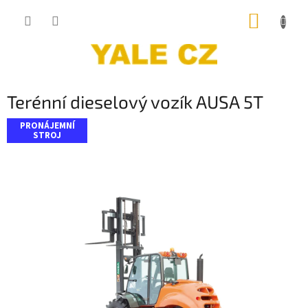
Přejít
NÁKUP
na
obsah
KOŠÍK
Terénní dieselový vozík AUSA 5T
PRONÁJEMNÍ
STROJ