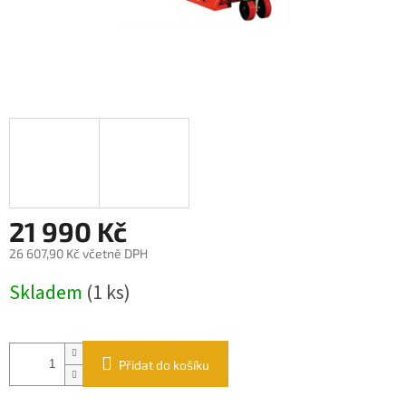
21 990 Kč
26 607,90 Kč včetně DPH
Měrná
Skladem
(1 ks)
cena:
Přidat do košíku