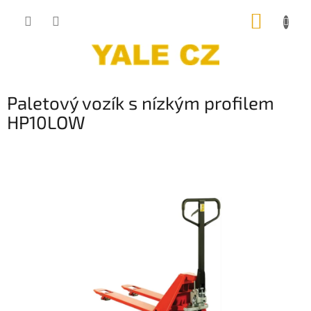
Přejít
NÁKUP
na
obsah
KOŠÍK
Paletový vozík s nízkým profilem
HP10LOW