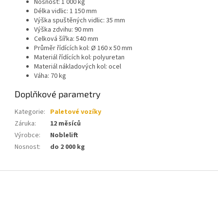
Nosnost: 1 000 kg
Délka vidlic: 1 150 mm
Výška spuštěných vidlic: 35 mm
Výška zdvihu: 90 mm
Celková šířka: 540 mm
Průměr řídících kol: Ø 160 x 50 mm
Materiál řídících kol: polyuretan
Materiál nákladových kol: ocel
Váha: 70 kg
Doplňkové parametry
Kategorie
:
Paletové vozíky
Záruka
:
12 měsíců
Výrobce
:
Noblelift
Nosnost
:
do 2 000 kg
Z
á
p
a