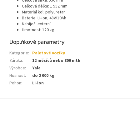
Celková šířka: 550 mm
Celková délka: 1 552 mm
Materiál kol: polyuretan
Baterie: Li-ion, 48V/10Ah
Nabíječ: externí
Hmotnost: 120 kg
Doplňkové parametry
Kategorie
:
Paletové vozíky
Záruka
:
12 měsíců nebo 800 mth
Výrobce
:
Yale
Nosnost
:
do 2 000 kg
Pohon
:
Li-ion
Z
á
p
a
t
í