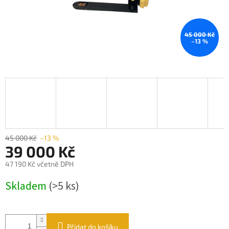
45 000 Kč
–13 %
45 000 Kč
–13 %
39 000 Kč
47 190 Kč včetně DPH
Měrná
Skladem
(>5 ks)
cena:
Přidat do košíku