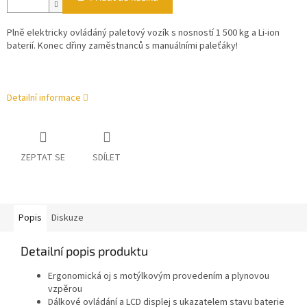
Plně elektricky ovládáný paletový vozík s nosností 1 500 kg a Li-ion
baterií. Konec dřiny zaměstnanců s manuálními paleťáky!
Detailní informace
ZEPTAT SE
SDÍLET
Popis
Diskuze
Detailní popis produktu
Ergonomická oj s motýlkovým provedením a plynovou
vzpěrou
Dálkové ovládání a LCD displej s ukazatelem stavu baterie