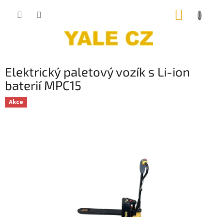
Přejít
NÁKUP
na
obsah
KOŠÍK
Elektrický paletový vozík s Li-ion
baterií MPC15
Akce