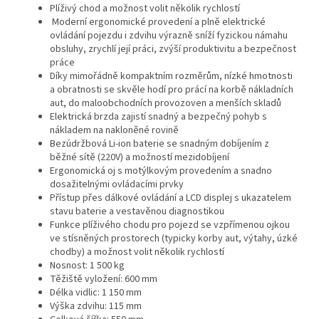
Plíživý chod a možnost volit několik rychlostí
Moderní ergonomické provedení a plně elektrické
ovládání pojezdu i zdvihu výrazně sníží fyzickou námahu
obsluhy, zrychlí její práci, zvýší produktivitu a bezpečnost
práce
Díky mimořádně kompaktním rozměrům, nízké hmotnosti
a obratnosti se skvěle hodí pro prácí na korbě nákladních
aut, do maloobchodních provozoven a menších skladů
Elektrická brzda zajistí snadný a bezpečný pohyb s
nákladem na nakloněné rovině
Bezúdržbová Li-ion baterie se snadným dobíjením z
běžné sítě (220V) a možností mezidobíjení
Ergonomická oj s motýlkovým provedením a snadno
dosažitelnými ovládacími prvky
Přístup přes dálkové ovládání a LCD displej s ukazatelem
stavu baterie a vestavěnou diagnostikou
Funkce plíživého chodu pro pojezd se vzpřímenou ojkou
ve stísněných prostorech (typicky korby aut, výtahy, úzké
chodby) a možnost volit několik rychlostí
Nosnost: 1 500 kg
Těžiště vyložení: 600 mm
Délka vidlic: 1 150 mm
Výška zdvihu: 115 mm