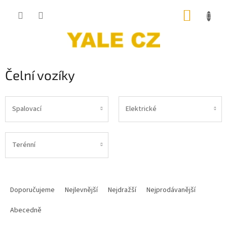
Přejít
NÁKUP
na
obsah
KOŠÍK
Čelní vozíky
Spalovací
Elektrické
Terénní
Ř
a
Doporučujeme
Nejlevnější
Nejdražší
Nejprodávanější
z
e
Abecedně
n