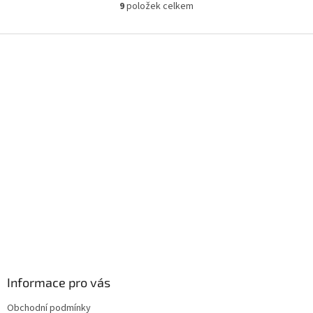
9
položek celkem
O
v
l
Z
á
á
d
p
a
a
c
t
í
í
p
r
v
k
y
v
ý
p
i
s
u
Informace pro vás
Obchodní podmínky