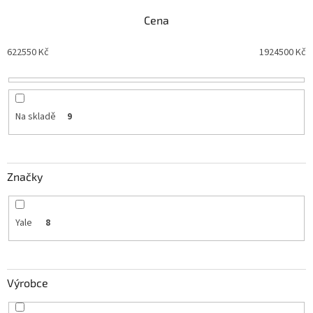
í
Cena
p
r
622550
Kč
1924500
Kč
o
d
u
k
t
Na skladě
9
ů
Značky
Yale
8
Výrobce