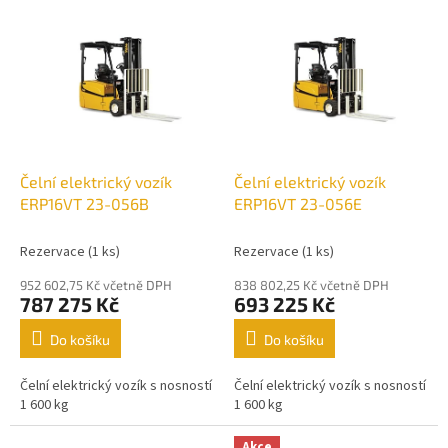
V
ý
p
i
s
p
r
o
d
Čelní elektrický vozík
Čelní elektrický vozík
u
ERP16VT 23-056B
ERP16VT 23-056E
k
t
Rezervace
(1 ks)
Rezervace
(1 ks)
ů
952 602,75 Kč včetně DPH
838 802,25 Kč včetně DPH
787 275 Kč
693 225 Kč
Do košíku
Do košíku
Čelní elektrický vozík s nosností
Čelní elektrický vozík s nosností
1 600 kg
1 600 kg
Akce