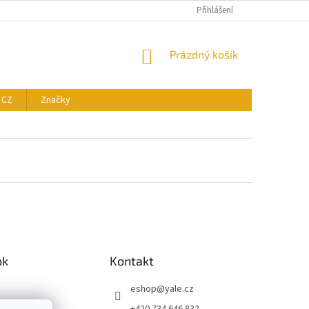
Přihlášení
NÁKUPNÍ
Prázdný košík
KOŠÍK
 CZ
Značky
ok
Kontakt
eshop
@
yale.cz
+420 734 646 832