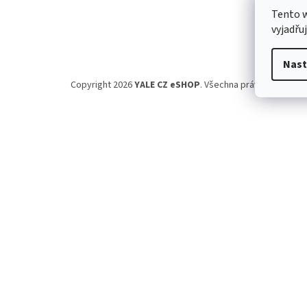
n
Tento 
e
vyjadřu
l
Nast
Copyright 2026
YALE CZ eSHOP
. Všechna práva vyhrazena