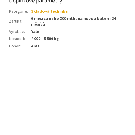
Doplňkové parametry
Kategorie
:
Skladová technika
6 měsíců nebo 300 mth, na novou baterii 24
Záruka
:
měsíců
Výrobce
:
Yale
Nosnost
:
4 000 - 5 500 kg
Pohon
:
AKU
Z
á
p
a
t
í