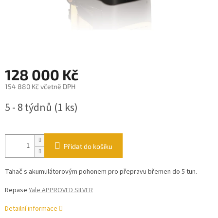
128 000 Kč
154 880 Kč včetně DPH
Měrná
5 - 8 týdnů
(1 ks)
cena:
Přidat do košíku
Tahač s akumulátorovým pohonem pro přepravu břemen do 5 tun.
Repase
Yale APPROVED SILVER
Detailní informace