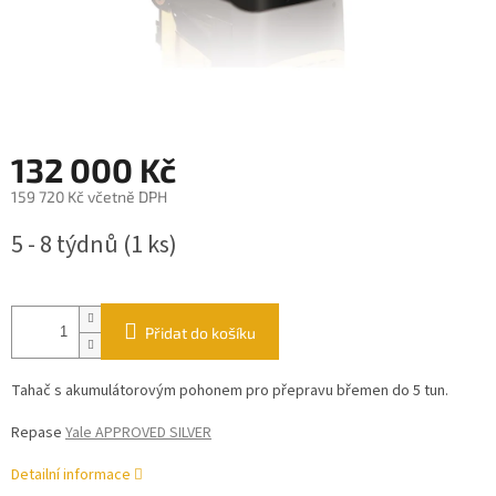
132 000 Kč
159 720 Kč včetně DPH
Měrná
5 - 8 týdnů
(1 ks)
cena:
Přidat do košíku
Tahač s akumulátorovým pohonem pro přepravu břemen do 5 tun.
Repase
Yale APPROVED SILVER
Detailní informace