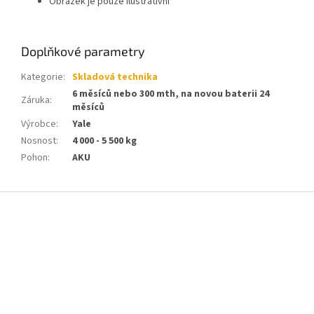
Obrázek je pouze ilustrativní
Doplňkové parametry
Kategorie
:
Skladová technika
6 měsíců nebo 300 mth, na novou baterii 24
Záruka
:
měsíců
Výrobce
:
Yale
Nosnost
:
4 000 - 5 500 kg
Pohon
:
AKU
Z
á
p
a
t
í