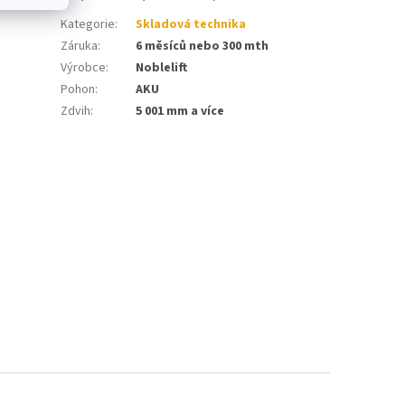
Kategorie
:
Skladová technika
Záruka
:
6 měsíců nebo 300 mth
Výrobce
:
Noblelift
Pohon
:
AKU
Zdvih
:
5 001 mm a více