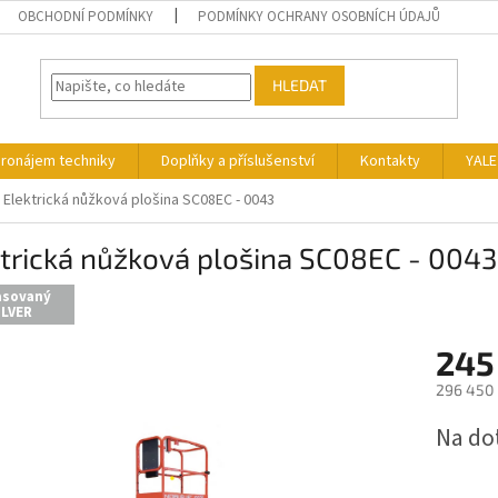
OBCHODNÍ PODMÍNKY
PODMÍNKY OCHRANY OSOBNÍCH ÚDAJŮ
HLEDAT
ronájem techniky
Doplňky a příslušenství
Kontakty
YALE
Elektrická nůžková plošina SC08EC - 0043
trická nůžková plošina SC08EC - 0043
asovaný
ILVER
245
296 450 
Měrná
Na do
cena: