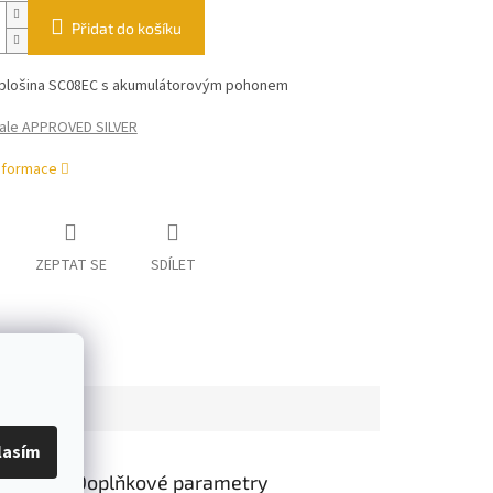
Přidat do košíku
plošina SC08EC s akumulátorovým pohonem
ale APPROVED SILVER
informace
ZEPTAT SE
SDÍLET
lasím
Doplňkové parametry