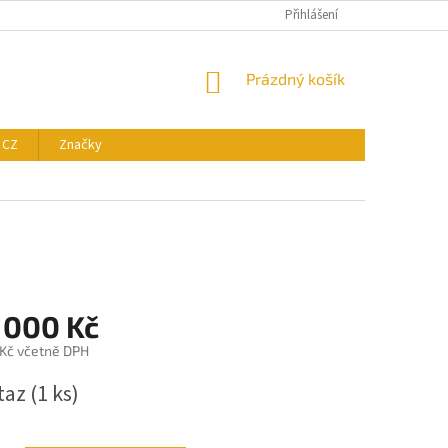
Přihlášení
NÁKUPNÍ
Prázdný košík
KOŠÍK
 CZ
Značky
 000 Kč
Kč včetně DPH
taz
(1 ks)