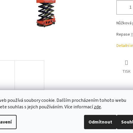
Nůžková 
Repase
Y
Detailní 
TISK
web používá soubory cookie. Dalším procházením tohoto webu
jete souhlas s jejich používáním. Více informací
zde
.
s
Diskuze
avení
Odmítnout
Souh
ailní popis produktu