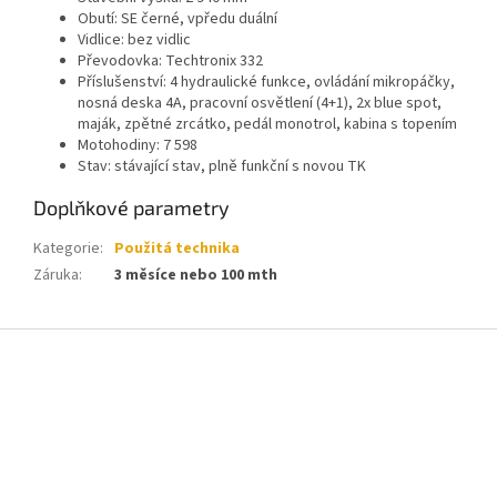
Obutí: SE černé, vpředu duální
Vidlice: bez vidlic
Převodovka: Techtronix 332
Příslušenství: 4 hydraulické funkce, ovládání mikropáčky,
nosná deska 4A, pracovní osvětlení (4+1), 2x blue spot,
maják, zpětné zrcátko, pedál monotrol, kabina s topením
Motohodiny: 7 598
Stav: stávající stav, plně funkční s novou TK
Doplňkové parametry
Kategorie
:
Použitá technika
Záruka
:
3 měsíce nebo 100 mth
Z
á
p
a
t
í