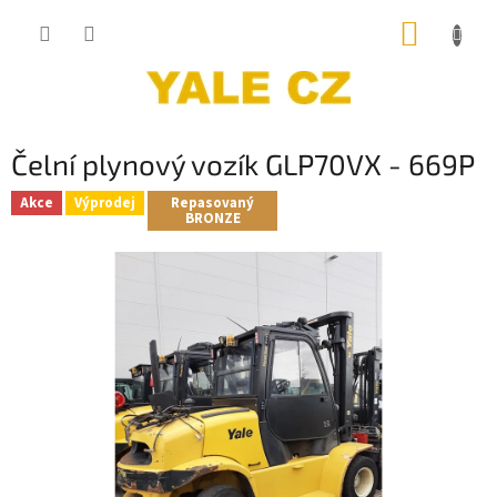
Přejít
NÁKUP
na
obsah
KOŠÍK
Čelní plynový vozík GLP70VX - 669P
Akce
Výprodej
Repasovaný
BRONZE