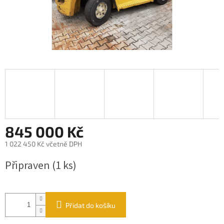
845 000 Kč
1 022 450 Kč včetně DPH
Měrná
Připraven
(1 ks)
cena:
Přidat do košíku