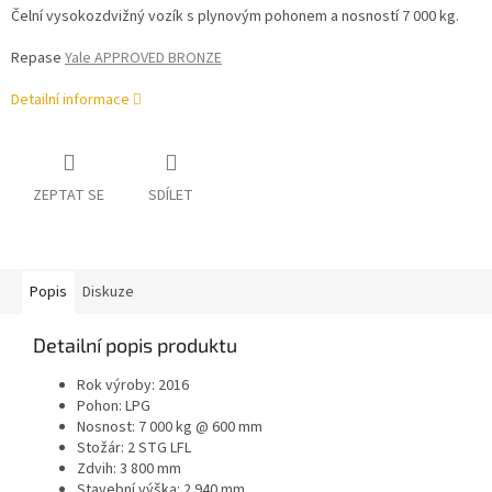
Čelní vysokozdvižný vozík s plynovým pohonem a nosností 7 000 kg.
Repase
Yale APPROVED BRONZE
Detailní informace
ZEPTAT SE
SDÍLET
Popis
Diskuze
Detailní popis produktu
Rok výroby: 2016
Pohon: LPG
Nosnost: 7 000 kg @ 600 mm
Stožár: 2 STG LFL
Zdvih: 3 800 mm
Stavební výška: 2 940 mm