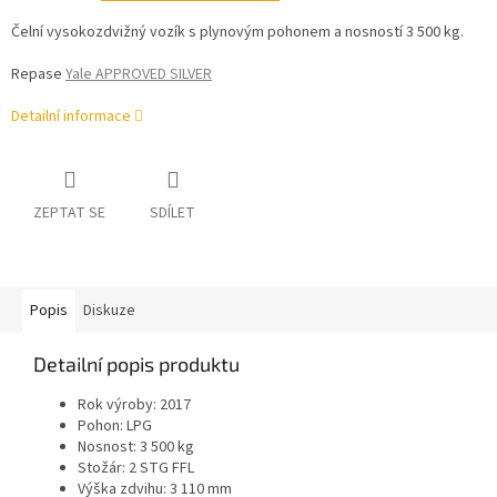
Čelní vysokozdvižný vozík s plynovým pohonem a nosností 3 500 kg.
Repase
Yale APPROVED SILVER
Detailní informace
ZEPTAT SE
SDÍLET
Popis
Diskuze
Detailní popis produktu
Rok výroby: 2017
Pohon: LPG
Nosnost: 3 500 kg
Stožár: 2 STG FFL
Výška zdvihu: 3 110 mm