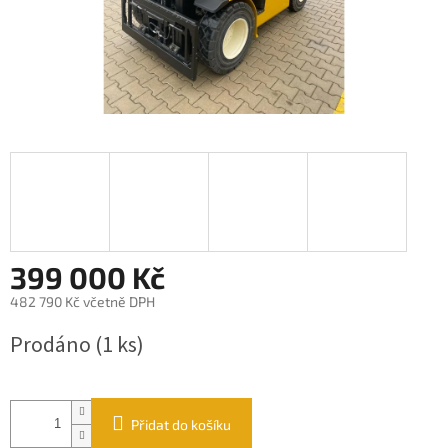
399 000 Kč
482 790 Kč včetně DPH
Měrná
Prodáno
(1 ks)
cena:
Přidat do košíku