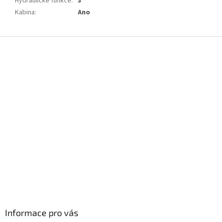
Hydraulické funkce
:
3
Kabina
:
Ano
Z
á
p
a
t
í
Informace pro vás