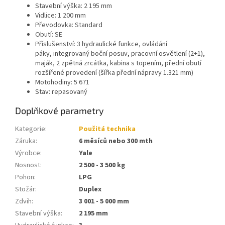
Stavební výška: 2 195 mm
Vidlice: 1 200 mm
Převodovka: Standard
Obutí: SE
Příslušenství: 3 hydraulické funkce, ovládání
páky, integrovaný boční posuv, pracovní osvětlení (2+1),
maják, 2 zpětná zrcátka, kabina s topením, přední obutí
rozšířené provedení (šířka přední nápravy 1.321 mm)
Motohodiny: 5 671
Stav: repasovaný
Doplňkové parametry
Kategorie
:
Použitá technika
Záruka
:
6 měsíců nebo 300 mth
Výrobce
:
Yale
Nosnost
:
2 500 - 3 500 kg
Pohon
:
LPG
Stožár
:
Duplex
Zdvih
:
3 001 - 5 000 mm
Stavební výška
:
2 195 mm