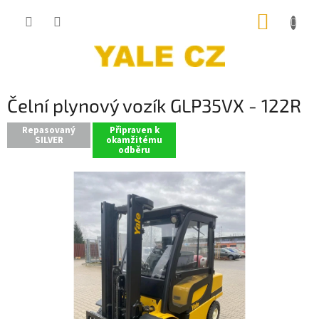
Přejít
NÁKUP
na
obsah
KOŠÍK
Čelní plynový vozík GLP35VX - 122R
Repasovaný
Připraven k
SILVER
okamžitému
odběru