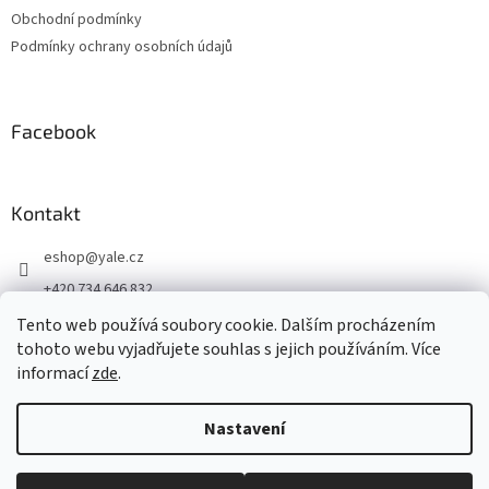
Obchodní podmínky
Podmínky ochrany osobních údajů
Facebook
Kontakt
eshop
@
yale.cz
+420 734 646 832
+420 734 646 832
Tento web používá soubory cookie. Dalším procházením
tohoto webu vyjadřujete souhlas s jejich používáním. Více
Připojte se k nám
informací
zde
.
Nastavení
Vytvořil Shoptet