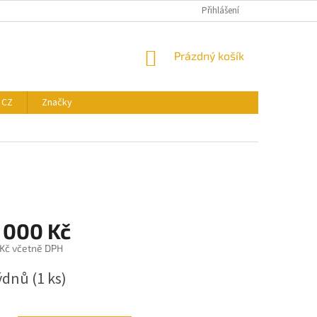
Přihlášení
NÁKUPNÍ
Prázdný košík
KOŠÍK
 CZ
Značky
 000 Kč
Kč včetně DPH
týdnů
(1 ks)