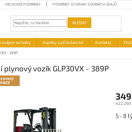
OBCHODNÍ PODMÍNKY
PODMÍNKY OCHRANY OSOBNÍCH ÚDAJŮ
HLEDAT
ronájem techniky
Doplňky a příslušenství
Kontakty
YALE
30VX - 389P
í plynový vozík GLP30VX - 389P
asovaný
RONZE
349
422 290 
Měrná
5 - 8 
cena: