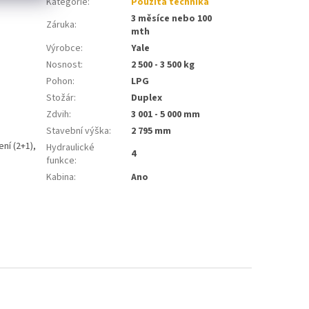
Kategorie
:
Použitá technika
3 měsíce nebo 100
Záruka
:
mth
Výrobce
:
Yale
Nosnost
:
2 500 - 3 500 kg
Pohon
:
LPG
Stožár
:
Duplex
Zdvih
:
3 001 - 5 000 mm
Stavební výška
:
2 795 mm
ní (2+1),
Hydraulické
4
funkce
:
Kabina
:
Ano