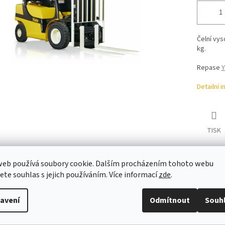
Čelní vy
kg.
Repase
Y
Detailní 
TISK
web používá soubory cookie. Dalším procházením tohoto webu
jete souhlas s jejich používáním. Více informací
zde
.
s
Diskuze
avení
Odmítnout
Souh
ailní popis produktu