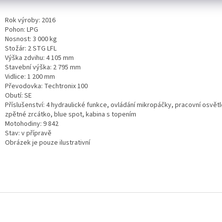
Rok výroby: 2016
Pohon: LPG
Nosnost: 3 000 kg
Stožár: 2 STG LFL
Výška zdvihu: 4 105 mm
Stavební výška: 2 795 mm
Vidlice: 1 200 mm
Převodovka: Techtronix 100
Obutí: SE
Příslušenství: 4 hydraulické funkce, ovládání mikropáčky, pracovní osvětle
zpětné zrcátko, blue spot, kabina s topením
Motohodiny: 9 842
Stav: v přípravě
Obrázek je pouze ilustrativní