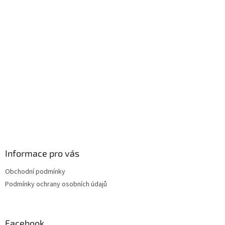
p
a
t
í
Informace pro vás
Obchodní podmínky
Podmínky ochrany osobních údajů
Facebook