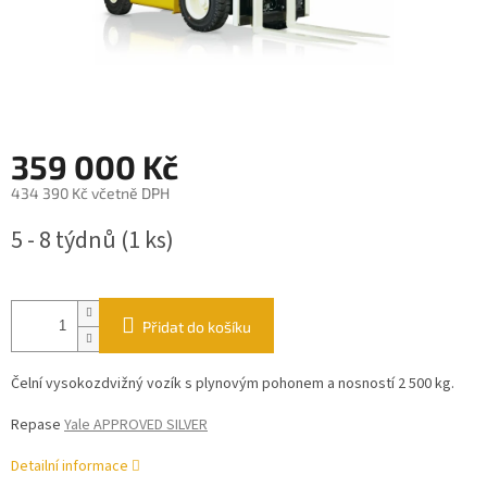
359 000 Kč
434 390 Kč včetně DPH
Měrná
5 - 8 týdnů
(1 ks)
cena:
Přidat do košíku
Čelní vysokozdvižný vozík s plynovým pohonem a nosností 2 500 kg.
Repase
Yale APPROVED SILVER
Detailní informace