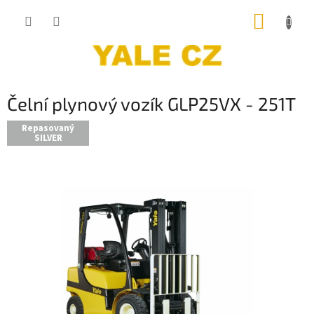
Přejít
NÁKUP
na
obsah
KOŠÍK
Čelní plynový vozík GLP25VX - 251T
Repasovaný
SILVER