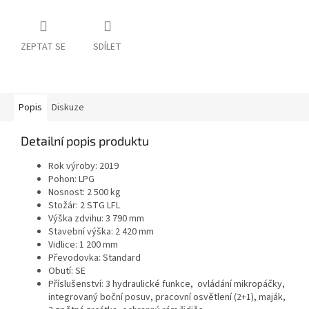
ZEPTAT SE
SDÍLET
Popis
Diskuze
Detailní popis produktu
Rok výroby: 2019
Pohon: LPG
Nosnost: 2 500 kg
Stožár: 2 STG LFL
Výška zdvihu: 3 790 mm
Stavební výška: 2 420 mm
Vidlice: 1 200 mm
Převodovka: Standard
Obutí: SE
Příslušenství: 3 hydraulické funkce, ovládání mikropáčky,
integrovaný boční posuv, pracovní osvětlení (2+1), maják,