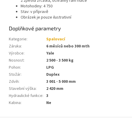
2 zpětná zrcátka, ochranný rám řidiče
Motohodiny: 4 750
Stav: v přípravě
Obrázek je pouze ilustrativní
Doplňkové parametry
Kategorie
:
Spalovací
Záruka
:
6 měsíců nebo 300 mth
Výrobce
:
Yale
Nosnost
:
2 500 - 3 500 kg
Pohon
:
LPG
Stožár
:
Duplex
Zdvih
:
3 001 - 5 000 mm
Stavební výška
:
2 420 mm
Hydraulické funkce
:
3
Kabina
:
Ne
Z
á