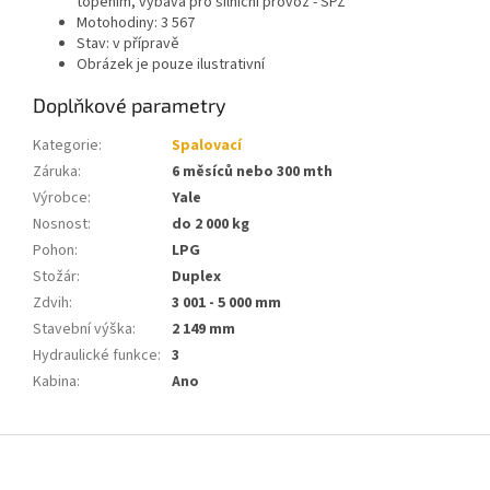
topením, výbava pro silniční provoz - SPZ
Motohodiny: 3 567
Stav: v přípravě
Obrázek je pouze ilustrativní
Doplňkové parametry
Kategorie
:
Spalovací
Záruka
:
6 měsíců nebo 300 mth
Výrobce
:
Yale
Nosnost
:
do 2 000 kg
Pohon
:
LPG
Stožár
:
Duplex
Zdvih
:
3 001 - 5 000 mm
Stavební výška
:
2 149 mm
Hydraulické funkce
:
3
Kabina
:
Ano
Z
á