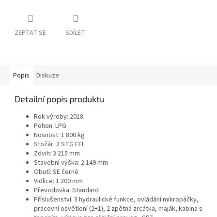
ZEPTAT SE
SDÍLET
Popis
Diskuze
Detailní popis produktu
Rok výroby: 2018
Pohon: LPG
Nosnost: 1 800 kg
Stožár: 2 STG FFL
Zdvih: 3 215 mm
Stavební výška: 2 149 mm
Obutí: SE černé
Vidlice: 1 200 mm
Převodovka: Standard
Příslušenství: 3 hydraulické funkce, ovládání mikropáčky,
pracovní osvětlení (2+1), 2 zpětná zrcátka, maják, kabina s