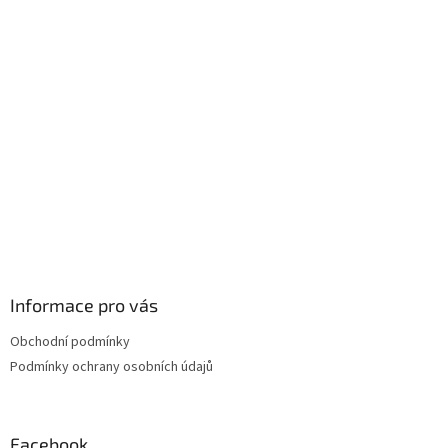
p
a
t
í
Informace pro vás
Obchodní podmínky
Podmínky ochrany osobních údajů
Facebook