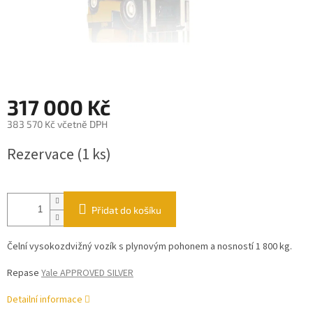
317 000 Kč
383 570 Kč včetně DPH
Měrná
Rezervace
(1 ks)
cena:
Přidat do košíku
Čelní vysokozdvižný vozík s plynovým pohonem a nosností 1 800 kg.
Repase
Yale APPROVED SILVER
Detailní informace