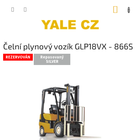
Přejít
NÁKUP
na
obsah
KOŠÍK
Čelní plynový vozík GLP18VX - 866S
REZERVOVÁN
Repasovaný
SILVER