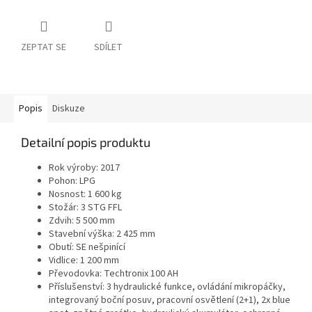
ZEPTAT SE
SDÍLET
Popis
Diskuze
Detailní popis produktu
Rok výroby: 2017
Pohon: LPG
Nosnost: 1 600 kg
Stožár: 3 STG FFL
Zdvih: 5 500 mm
Stavební výška: 2 425 mm
Obutí: SE nešpinící
Vidlice: 1 200 mm
Převodovka: Techtronix 100 AH
Příslušenství: 3 hydraulické funkce, ovládání mikropáčky,
integrovaný boční posuv, pracovní osvětlení (2+1), 2x blue