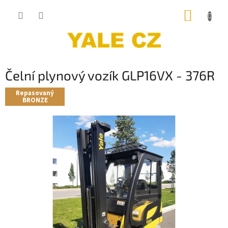
Přejít
NÁKUP
na
obsah
KOŠÍK
Čelní plynový vozík GLP16VX - 376R
Repasovaný
BRONZE