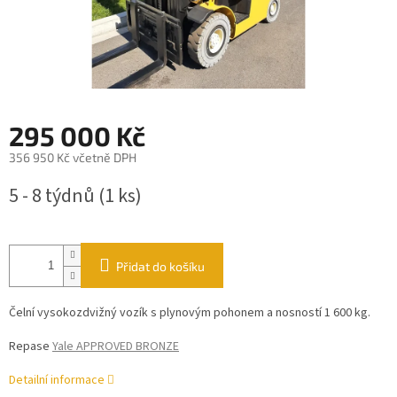
295 000 Kč
356 950 Kč včetně DPH
Měrná
5 - 8 týdnů
(1 ks)
cena:
Přidat do košíku
Čelní vysokozdvižný vozík s plynovým pohonem a nosností 1 600 kg.
Repase
Yale APPROVED BRONZE
Detailní informace