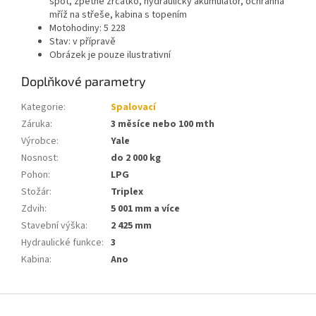
spot, zpětné zrcátko, hydraulický akumulátor, ochranná
mříž na střeše, kabina s topením
Motohodiny: 5 228
Stav: v přípravě
Obrázek je pouze ilustrativní
Doplňkové parametry
Kategorie
:
Spalovací
Záruka
:
3 měsíce nebo 100 mth
Výrobce
:
Yale
Nosnost
:
do 2 000 kg
Pohon
:
LPG
Stožár
:
Triplex
Zdvih
:
5 001 mm a více
Stavební výška
:
2 425 mm
Hydraulické funkce
:
3
Kabina
:
Ano
Z