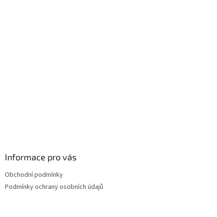
á
p
a
t
í
Informace pro vás
Obchodní podmínky
Podmínky ochrany osobních údajů