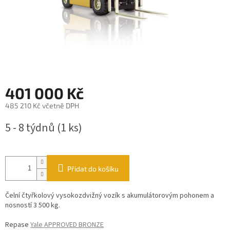
401 000 Kč
485 210 Kč včetně DPH
Měrná
5 - 8 týdnů
(1 ks)
cena:
Přidat do košíku
Čelní čtyřkolový vysokozdvižný vozík s akumulátorovým pohonem a
nosností 3 500 kg.
Repase
Yale APPROVED BRONZE