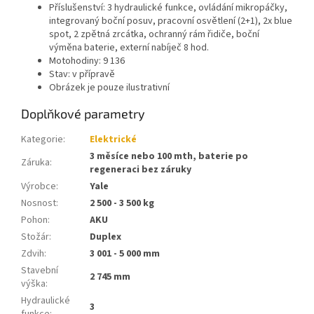
Příslušenství: 3 hydraulické funkce, ovládání mikropáčky,
integrovaný boční posuv, pracovní osvětlení (2+1), 2x blue
spot, 2 zpětná zrcátka, ochranný rám řidiče, boční
výměna baterie, externí nabíječ 8 hod.
Motohodiny: 9 136
Stav: v přípravě
Obrázek je pouze ilustrativní
Doplňkové parametry
Kategorie
:
Elektrické
3 měsíce nebo 100 mth, baterie po
Záruka
:
regeneraci bez záruky
Výrobce
:
Yale
Nosnost
:
2 500 - 3 500 kg
Pohon
:
AKU
Stožár
:
Duplex
Zdvih
:
3 001 - 5 000 mm
Stavební
2 745 mm
výška
:
Hydraulické
3