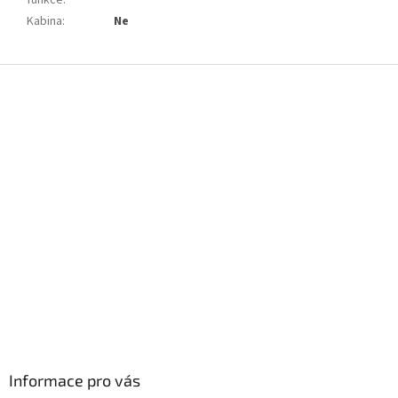
funkce
:
Kabina
:
Ne
Z
á
p
a
t
í
Informace pro vás