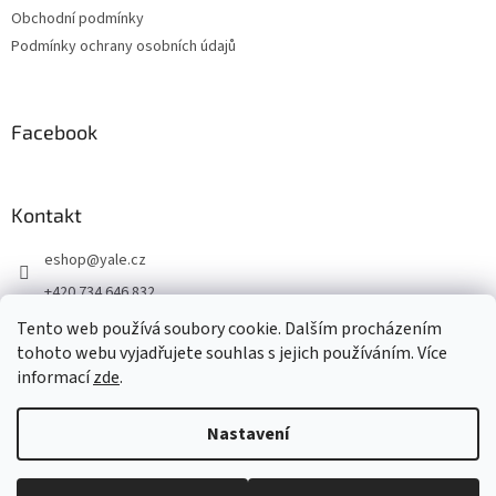
Obchodní podmínky
Podmínky ochrany osobních údajů
Facebook
Kontakt
eshop
@
yale.cz
+420 734 646 832
+420 734 646 832
Tento web používá soubory cookie. Dalším procházením
tohoto webu vyjadřujete souhlas s jejich používáním. Více
Připojte se k nám
informací
zde
.
Nastavení
Vytvořil Shoptet