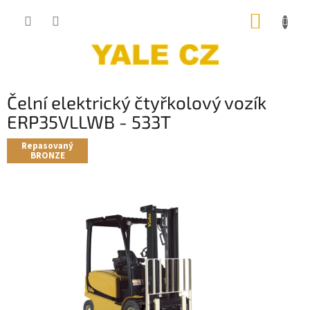
Přejít
NÁKUP
na
obsah
KOŠÍK
Čelní elektrický čtyřkolový vozík
ERP35VLLWB - 533T
Repasovaný
BRONZE