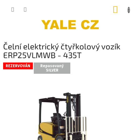
Přejít
NÁKUP
na
obsah
KOŠÍK
Čelní elektrický čtyřkolový vozík
ERP25VLMWB - 435T
REZERVOVÁN
Repasovaný
SILVER