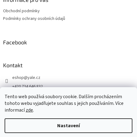
Obchodní podmínky
Podmínky ochrany osobních údajů
Facebook
Kontakt
eshop
@
yale.cz
+420 734 646 832
+420 734 646 832
Tento web používá soubory cookie. Dalším procházením
tohoto webu vyjadřujete souhlas s jejich používáním. Více
Připojte se k nám
informací
zde
.
Nastavení
Vytvořil Shoptet