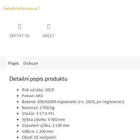
Detailní informace
ZEPTAT SE
SDÍLET
Popis
Diskuze
Detailní popis produktu
Rok výroby: 2019
Pohon: AKU
Baterie: 80V/620Ah Aquamatic (r.v. 2019, po regeneraci)
Nosnost: 2 500 kg
Stožár: 3 STG FFL
Výška zdvihu: 4 950 mm
Stavební výška: 2 145 mm
Vidlice: 1 200 mm
Obutí: SE nešpinící