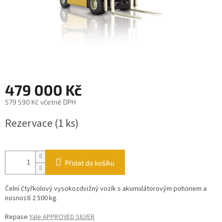
479 000 Kč
579 590 Kč včetně DPH
Měrná
Rezervace
(1 ks)
cena:
Přidat do košíku
Čelní čtyřkolový vysokozdvižný vozík s akumulátorovým pohonem a
nosností 2 500 kg.
Repase
Yale APPROVED SILVER