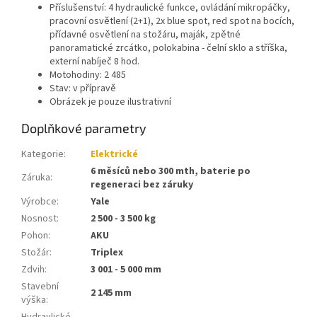
Příslušenství: 4 hydraulické funkce, ovládání mikropáčky,
pracovní osvětlení (2+1), 2x blue spot, red spot na bocích,
přídavné osvětlení na stožáru, maják, zpětné
panoramatické zrcátko, polokabina - čelní sklo a stříška,
externí nabíječ 8 hod.
Motohodiny: 2 485
Stav: v přípravě
Obrázek je pouze ilustrativní
Doplňkové parametry
Kategorie
:
Elektrické
6 měsíců nebo 300 mth, baterie po
Záruka
:
regeneraci bez záruky
Výrobce
:
Yale
Nosnost
:
2 500 - 3 500 kg
Pohon
:
AKU
Stožár
:
Triplex
Zdvih
:
3 001 - 5 000 mm
Stavební
2 145 mm
výška
: