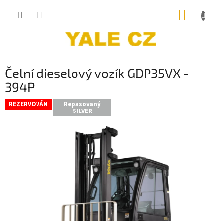
Přejít
NÁKUP
na
obsah
KOŠÍK
Čelní dieselový vozík GDP35VX -
394P
REZERVOVÁN
Repasovaný
SILVER