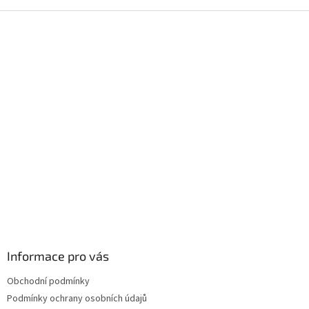
Z
á
p
a
t
í
Informace pro vás
Obchodní podmínky
Podmínky ochrany osobních údajů