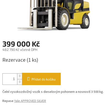
399 000 Kč
482 790 Kč včetně DPH
Měrná
Rezervace
(1 ks)
cena:
Přidat do košíku
Čelní vysokozdvižný vozík s dieselovým pohonem a nosností 3 500 kg.
Repase
Yale APPROVED SILVER