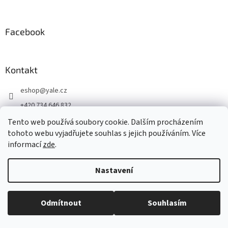
Facebook
Kontakt
eshop
@
yale.cz
+420 734 646 832
+420 734 646 832
Tento web používá soubory cookie. Dalším procházením
tohoto webu vyjadřujete souhlas s jejich používáním. Více
Připojte se k nám
informací
zde
.
Nastavení
Vytvořil Shoptet
Odmítnout
Souhlasím
Copyright 2026
YALE CZ eSHOP
. Všechna práva vyhrazena.