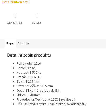
Detailní informace
ZEPTAT SE
SDÍLET
Popis
Diskuze
Detailní popis produktu
Rok výroby: 2016
Pohon: Diesel
Nosnost: 3 500 kg
Stožár: 2 STG LFL
Zdvih: 3 105 mm
Stavební výška: 2 195 mm
Obutí: SE černé, vpředu duální
Vidlice: 1 200 mm
Převodovka: Techtronix 100X 2-rychlostní
Příslušenství: 3 hydraulické funkce, ovládání páky,