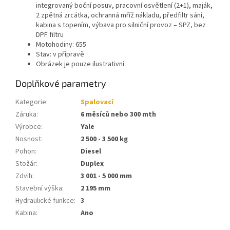
integrovaný boční posuv, pracovní osvětlení (2+1), maják,
2 zpětná zrcátka, ochranná mříž nákladu, předfiltr sání,
kabina s topením, výbava pro silniční provoz – SPZ, bez
DPF filtru
Motohodiny: 655
Stav: v přípravě
Obrázek je pouze ilustrativní
Doplňkové parametry
Kategorie
:
Spalovací
Záruka
:
6 měsíců nebo 300 mth
Výrobce
:
Yale
Nosnost
:
2 500 - 3 500 kg
Pohon
:
Diesel
Stožár
:
Duplex
Zdvih
:
3 001 - 5 000 mm
Stavební výška
:
2 195 mm
Hydraulické funkce
:
3
Kabina
:
Ano