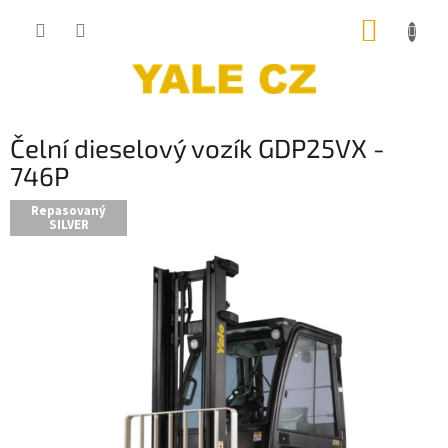
Přejít
NÁKUP
na
obsah
KOŠÍK
Čelní dieselový vozík GDP25VX -
746P
Repasovaný
SILVER