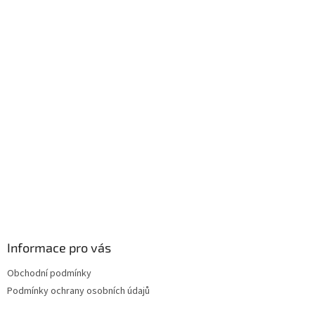
Z
á
p
a
t
í
Informace pro vás
Obchodní podmínky
Podmínky ochrany osobních údajů