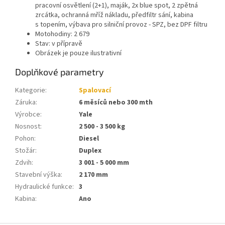
pracovní osvětlení (2+1), maják, 2x blue spot, 2 zpětná
zrcátka, ochranná mříž nákladu, předfiltr sání, kabina
s topením, výbava pro silniční provoz - SPZ, bez DPF filtru
Motohodiny: 2 679
Stav: v přípravě
Obrázek je pouze ilustrativní
Doplňkové parametry
Kategorie
:
Spalovací
Záruka
:
6 měsíců nebo 300 mth
Výrobce
:
Yale
Nosnost
:
2 500 - 3 500 kg
Pohon
:
Diesel
Stožár
:
Duplex
Zdvih
:
3 001 - 5 000 mm
Stavební výška
:
2 170 mm
Hydraulické funkce
:
3
Kabina
:
Ano