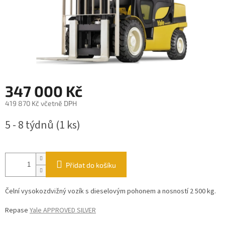
347 000 Kč
419 870 Kč včetně DPH
Měrná
5 - 8 týdnů
(1 ks)
cena:
Přidat do košíku
Čelní vysokozdvižný vozík s dieselovým pohonem a nosností 2 500 kg.
Repase
Yale APPROVED SILVER